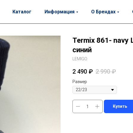
Каталог
Информация
О Брендах
Termix 861- navy
синий
LEMIGO
2 490
₽
2 990
₽
Размер
Купить