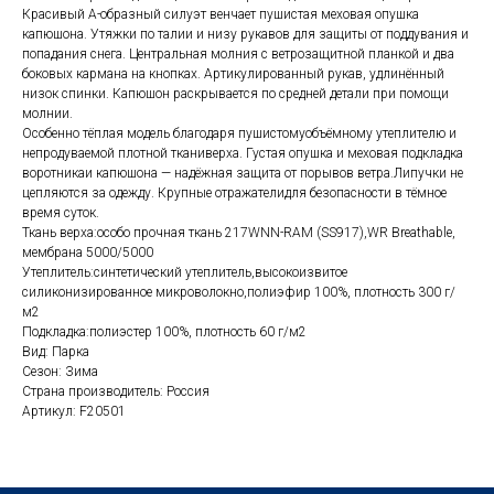
Красивый А-образный силуэт венчает пушистая меховая опушка
капюшона. Утяжки по талии и низу рукавов для защиты от поддувания и
попадания снега. Центральная молния с ветрозащитной планкой и два
боковых кармана на кнопках. Артикулированный рукав, удлинённый
низок спинки. Капюшон раскрывается по средней детали при помощи
молнии.
Особенно тёплая модель благодаря пушистомуобъёмному утеплителю и
непродуваемой плотной тканиверха. Густая опушка и меховая подкладка
воротникаи капюшона — надёжная защита от порывов ветра.Липучки не
цепляются за одежду. Крупные отражателидля безопасности в тёмное
время суток.
Ткань верха:особо прочная ткань 217WNN-RAM (SS917),WR Breathable,
мембрана 5000/5000
Утеплитель:синтетический утеплитель,высокоизвитое
силиконизированное микроволокно,полиэфир 100%, плотность 300 г/
м2
Подкладка:полиэстер 100%, плотность 60 г/м2
Вид: Парка
Сезон: Зима
Страна производитель: Россия
Артикул: F20501