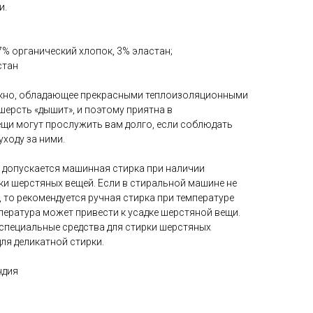
и.
7% органический хлопок, 3% эластан;
стан
окно, обладающее прекрасными теплоизоляционными
 шерсть «дышит», и поэтому приятна в
щи могут прослужить вам долго, если соблюдать
уходу за ними.
» допускается машинная стирка при наличии
и шерстяных вещей. Если в стиральной машине не
то рекомендуется ручная стирка при температуре
пература может привести к усадке шерстяной вещи.
специальные средства для стирки шерстяных
для деликатной стирки.
ндия