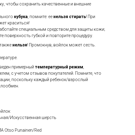
у, чтобы сохранить качественные и внешние
ального
нубука
, помните: ее
нельзя стирать
! При
ет краситься!
аботайте специальным средством для защиты кожи;
е поверхность губкой и повторите процедуру.
 также
нельзя
! Промокнув, войлок может сесть.
ературе.
иведен примерный
температурный режим
,
лем, с учетом отзывов покупателей. Помните, что
ации, поскольку каждый ребенок/взрослый
плообмен.
ойлок
ьная/Искусственная шерсть
A Otso Punainen/Red