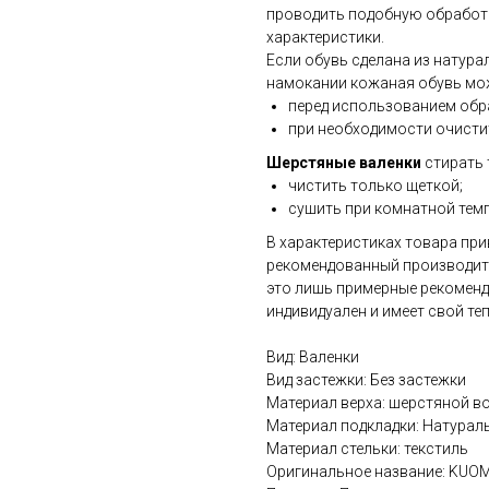
проводить подобную обработк
характеристики.
Если обувь сделана из натур
намокании кожаная обувь мож
перед использованием обр
при необходимости очистит
Шерстяные валенки
стирать
чистить только щеткой;
сушить при комнатной темп
В характеристиках товара пр
рекомендованный производите
это лишь примерные рекоменд
индивидуален и имеет свой те
Вид: Валенки
Вид застежки: Без застежки
Материал верха: шерстяной в
Материал подкладки: Натурал
Материал стельки: текстиль
Оригинальное название: KUOM