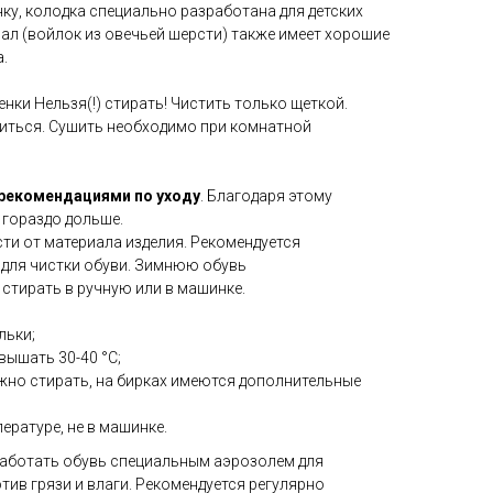
нку, колодка специально разработана для детских
ал (войлок из овечьей шерсти) также имеет хорошие
.
нки Нельзя(!) стирать! Чистить только щеткой.
иться. Сушить необходимо при комнатной
рекомендациями по уходу
. Благодаря этому
гораздо дольше.
ти от материала изделия. Рекомендуется
для чистки обуви. Зимнюю обувь
стирать в ручную или в машинке.
льки;
вышать 30-40 °C;
ожно стирать, на бирках имеются дополнительные
ературе, не в машинке.
аботать обувь специальным аэрозолем для
ив грязи и влаги. Рекомендуется регулярно