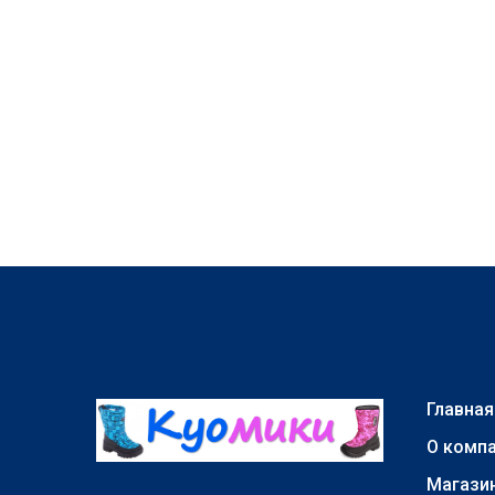
Главная
О комп
Магази