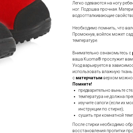
Легко одеваются на ногу ребе
ног. Подошва прочная. Матери
водоотталкивающие свойства
Необходимо помнить, что вале
Промокнув, войлок может сад
температуре.
Внимательно ознакомьтесь с
ваша Kuoma® прослужит вам 
Уход варьируется в зависимос
использовать влажную ткань 
с
матерчатым
верхом можно 
Помните!
предварительно выньте сте
температура не должна пре
изучите сапоги (если их м
инструкции по стирке);
сушить при комнатной темп
После стирки необходимо обр
восстановления пропитки прот