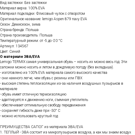
Вид застежки: Без застежки
Материал верха: 100% EVA
Материал подкладки: Флисовый чулок с отворотом
Оригинальное название: lemigo Aspen 879 navy EVA
Сезон: Демисезон, зима
Страна бренда: Польша
Страна производитель: Польша
Температурный режим: от -5 до -20 °C
Артикул: 134567
Цвет: Синий
О материале ЭВА/EVA
Lemigo TERMIX самая универсальная обувь – носить их можно весь год. Эти
сапожки можно носить и летом в дождливую погоду (без вкладыша).
- изготовлено из 100% EVA материала самого высокого качества
- они намного легче, чем обувь с резины или ПВХ
- высокая степень теплоизоляции из-за наличия воздушных пузырьков в
материале
- обувь имеет отличную термоизоляцию
- адаптируется к движению ноги, съемная утеплитель
- обеспечивает оптимальную свободу передвижения
- сохраняет гибкость даже при -30° C
- можно использовать круглый год
ПРЕИМУЩЕСТВА САПОГ из материала ЭВА/EVA
1. ТЕПЛЫЙ - ЭВА состоит из микропузырьков воздуха, а как мы знаем воздух