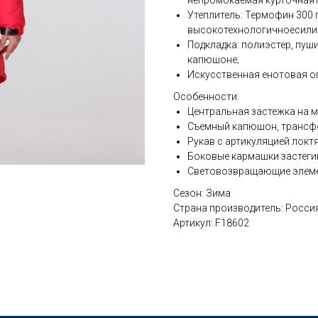
непромокаемая курточная
Утеплитель: Термофин 300 
высокотехнологичноесили
Подкладка: полиэстер, пуш
капюшоне;
Искусственная енотовая о
Особенности:
Центральная застежка на 
Съемный капюшон, трансфо
Рукав с артикуляцией локтя
Боковые кармашки застеги
Световозвращающие элемен
Сезон: Зима
Страна производитель: Росси
Артикул: F18602