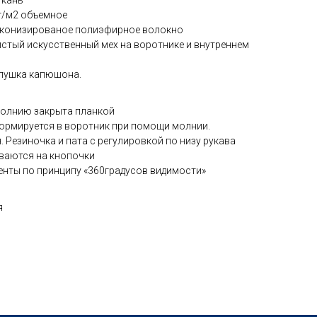
ткань
г/м2 объемное
конизированое полиэфирное волокно
истый искусственный мех на воротнике и внутреннем
пушка капюшона.
молнию закрыта планкой
рмируется в воротник при помощи молнии.
. Резиночка и пата с регулировкой по низу рукава
ваются на кнопочки
ты по принципу «360градусов видимости»
я