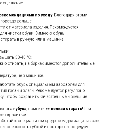
е сцепление.
рекомендациями по уходу
. Благодаря этому
гораздо дольше.
ти от материала изделия. Рекомендуется
для чистки обуви. Зимнюю обувь
стирать в ручную или в машинке.
льки;
вышать 30-40 °C;
ожно стирать, на бирках имеются дополнительные
ературе, не в машинке.
аботать обувь специальным аэрозолем для
ив грязи и влаги. Рекомендуется регулярно
у, чтобы сохранить качественные и внешние
ального
нубука
, помните: ее
нельзя стирать
! При
ет краситься!
аботайте специальным средством для защиты кожи;
е поверхность губкой и повторите процедуру.