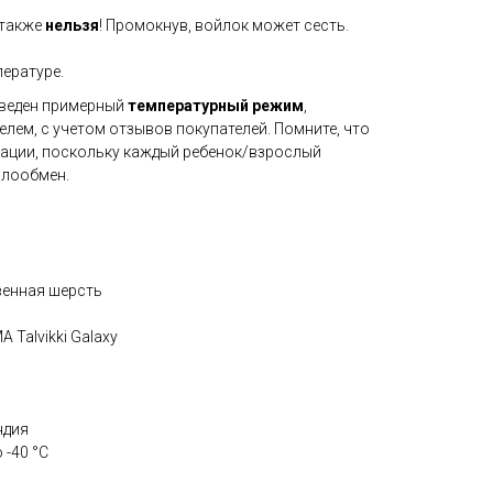
 также
нельзя
! Промокнув, войлок может сесть.
ературе.
иведен примерный
температурный режим
,
лем, с учетом отзывов покупателей. Помните, что
ации, поскольку каждый ребенок/взрослый
плообмен.
венная шерсть
 Talvikki Galaxy
ндия
 -40 °C