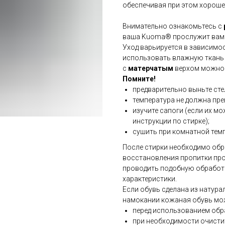
обеспечивая при этом хороше
Внимательно ознакомьтесь с
ваша Kuoma® прослужит вам 
Уход варьируется в зависимос
использовать влажную ткань 
с
матерчатым
верхом можно 
Помните!
предварительно выньте сте
температура не должна пре
изучите сапоги (если их м
инструкции по стирке);
сушить при комнатной темп
После стирки необходимо обр
восстановления пропитки прот
проводить подобную обработк
характеристики.
Если обувь сделана из натур
намокании кожаная обувь мож
перед использованием обр
при необходимости очистит